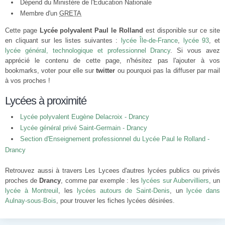
Dépend du Ministère de l'Éducation Nationale
Membre d'un
GRETA
Cette page
Lycée polyvalent Paul le Rolland
est disponible sur ce site
en cliquant sur les listes suivantes :
lycée Île-de-France
,
lycée 93
, et
lycée général, technologique et professionnel Drancy
. Si vous avez
apprécié le contenu de cette page, n'hésitez pas l'ajouter à vos
bookmarks, voter pour elle sur
twitter
ou pourquoi pas la diffuser par mail
à vos proches !
Lycées à proximité
Lycée polyvalent Eugène Delacroix - Drancy
Lycée général privé Saint-Germain - Drancy
Section d'Enseignement professionnel du Lycée Paul le Rolland -
Drancy
Retrouvez aussi à travers Les Lycees d'autres lycées publics ou privés
proches de
Drancy
, comme par exemple : les
lycées sur Aubervilliers
, un
lycée à Montreuil
, les
lycées autours de Saint-Denis
, un
lycée dans
Aulnay-sous-Bois
, pour trouver les fiches lycées désirées.