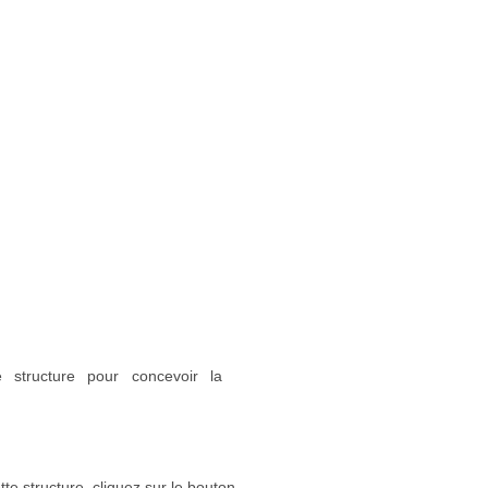
 structure pour concevoir la
e structure, cliquez sur le bouton.