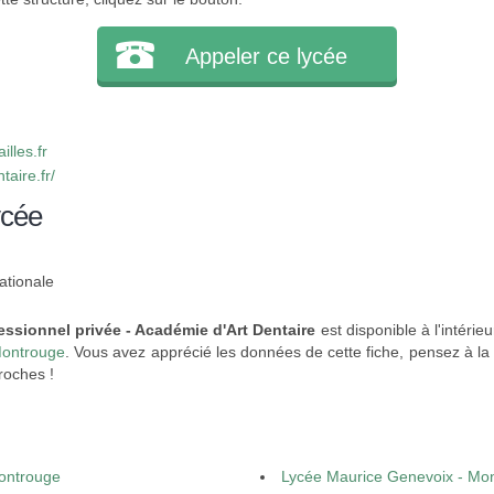
Appeler ce lycée
lles.fr
aire.fr/
ycée
ationale
essionnel privée - Académie d'Art Dentaire
est disponible à l'intérieu
Montrouge
. Vous avez apprécié les données de cette fiche, pensez à la
roches !
Montrouge
Lycée Maurice Genevoix - Mo