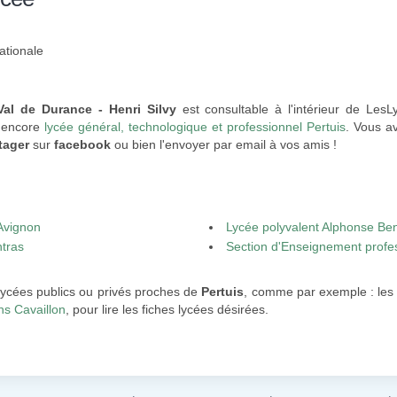
ationale
Val de Durance - Henri Silvy
est consultable à l'intérieur de Les
 encore
lycée général, technologique et professionnel Pertuis
. Vous av
tager
sur
facebook
ou bien l'envoyer par email à vos amis !
 Avignon
Lycée polyvalent Alphonse Beno
ntras
Section d'Enseignement profes
LPO VAL DE DURANCE - Pertuis
 lycées publics ou privés proches de
Pertuis
, comme par exemple : le
ns Cavaillon
, pour lire les fiches lycées désirées.