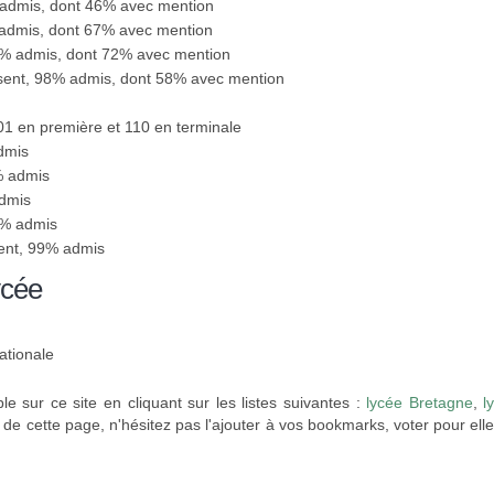
 admis, dont 46% avec mention
 admis, dont 67% avec mention
00% admis, dont 72% avec mention
ésent, 98% admis, dont 58% avec mention
101 en première et 110 en terminale
dmis
% admis
admis
0% admis
sent, 99% admis
ycée
ationale
le sur ce site en cliquant sur les listes suivantes :
lycée Bretagne
,
l
 de cette page, n'hésitez pas l'ajouter à vos bookmarks, voter pour ell