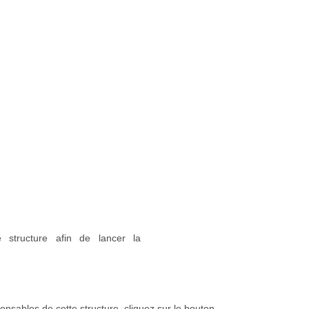
 structure afin de lancer la
onsables de cette structure, cliquez sur le bouton.