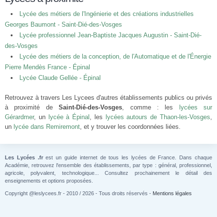
Lycée des métiers de l'Ingénierie et des créations industrielles
Georges Baumont - Saint-Dié-des-Vosges
Lycée professionnel Jean-Baptiste Jacques Augustin - Saint-Dié-
des-Vosges
Lycée des métiers de la conception, de l'Automatique et de l'Énergie
Pierre Mendès France - Épinal
Lycée Claude Gellée - Épinal
Retrouvez à travers Les Lycees d'autres établissements publics ou privés
à proximité de
Saint-Dié-des-Vosges
, comme : les
lycées sur
Gérardmer
, un
lycée à Épinal
, les
lycées autours de Thaon-les-Vosges
,
un
lycée dans Remiremont
, et y trouver les coordonnées liées.
Les Lycées .fr
est un guide internet de tous les lycées de France. Dans chaque
Académie, retrouvez l'ensemble des établissements, par type : général, professionnel,
agricole, polyvalent, technologique... Consultez prochainement le détail des
enseignements et options proposées.
Copyright @leslycees.fr - 2010 / 2026 - Tous droits réservés -
Mentions légales