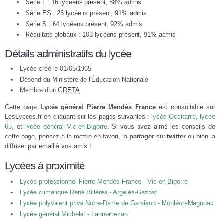
Série L : 16 lycéens présent, 88% admis
Série ES : 23 lycéens présent, 91% admis
Série S : 64 lycéens présent, 92% admis
Résultats globaux : 103 lycéens présent, 91% admis
Détails administratifs du lycée
Lycée créé le 01/05/1965
Dépend du Ministère de l'Éducation Nationale
Membre d'un
GRETA
Cette page
Lycée général Pierre Mendès France
est consultable sur
LesLycees.fr en cliquant sur les pages suivantes :
lycée Occitanie
,
lycée
65
, et
lycée général Vic-en-Bigorre
. Si vous avez aimé les conseils de
cette page, pensez à la mettre en favori, la
partager
sur
twitter
ou bien la
diffuser par email à vos amis !
Lycées à proximité
Lycée professionnel Pierre Mendès France - Vic-en-Bigorre
Lycée climatique René Billères - Argelès-Gazost
Lycée polyvalent privé Notre-Dame de Garaison - Monléon-Magnoac
Lycée général Michelet - Lannemezan