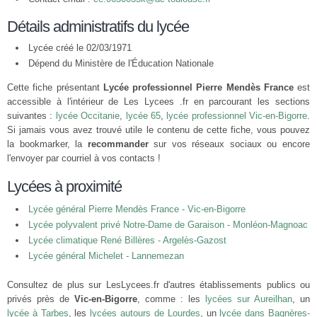
Détails administratifs du lycée
Lycée créé le 02/03/1971
Dépend du Ministère de l'Éducation Nationale
Cette fiche présentant
Lycée professionnel Pierre Mendès France
est
accessible à l'intérieur de Les Lycees .fr en parcourant les sections
suivantes :
lycée Occitanie
,
lycée 65
,
lycée professionnel Vic-en-Bigorre
.
Si jamais vous avez trouvé utile le contenu de cette fiche, vous pouvez
la bookmarker, la
recommander
sur vos réseaux sociaux ou encore
l'envoyer par courriel à vos contacts !
Lycées à proximité
Lycée général Pierre Mendès France - Vic-en-Bigorre
Lycée polyvalent privé Notre-Dame de Garaison - Monléon-Magnoac
Lycée climatique René Billères - Argelès-Gazost
Lycée général Michelet - Lannemezan
Consultez de plus sur LesLycees.fr d'autres établissements publics ou
privés près de
Vic-en-Bigorre
, comme : les
lycées sur Aureilhan
, un
lycée à Tarbes
, les
lycées autours de Lourdes
, un
lycée dans Bagnères-