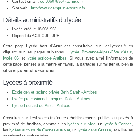
Contact email :
ce.0060793e@ac-nice.fr
Site web :
http://www.campusvertdazur.fr/
Détails administratifs du lycée
Lycée créé le 18/03/1968
Dépend du AGRICULTURE
Cette page
Lycée Vert d'Azur
est consultable sur LesLycees.fr en
cliquant sur les pages suivantes :
lycée Provence-Alpes-Côte d'Azur
,
lycée 06
, et
lycée agricole Antibes
. Si vous avez aimé l'information de
cette page, pensez à la mettre en favori, la
partager
sur
twitter
ou bien la
diffuser par email à vos amis !
Lycées à proximité
Ecole gen et techno privée Beth Sarah - Antibes
Lycée professionnel Jacques Dolle - Antibes
Lycée Léonard de Vinci - Antibes
Consultez sur LesLycees.fr d'autres établissements publics ou privés à
proximité de
Antibes
, comme : les
lycées sur Nice
, un
lycée à Cannes
,
les
lycées autours de Cagnes-sur-Mer
, un
lycée dans Grasse
, et y lire les