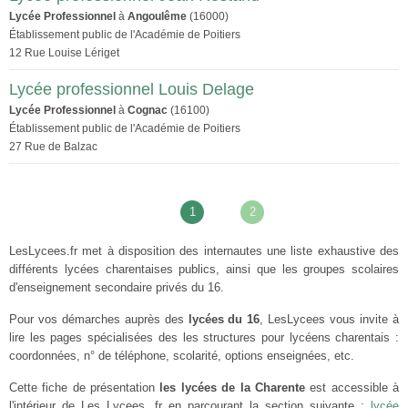
Lycée Professionnel
à
Angoulême
(16000)
Établissement public de l'Académie de Poitiers
12 Rue Louise Lériget
Lycée professionnel Louis Delage
Lycée Professionnel
à
Cognac
(16100)
Établissement public de l'Académie de Poitiers
27 Rue de Balzac
1
2
LesLycees.fr met à disposition des internautes une liste exhaustive des
différents lycées charentaises publics, ainsi que les groupes scolaires
d'enseignement secondaire privés du 16.
Pour vos démarches auprès des
lycées du 16
, LesLycees vous invite à
lire les pages spécialisées des les structures pour lycéens charentais :
coordonnées, n° de téléphone, scolarité, options enseignées, etc.
Cette fiche de présentation
les lycées de la Charente
est accessible à
l'intérieur de Les Lycees .fr en parcourant la section suivante :
lycée