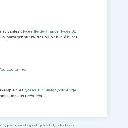
s suivantes :
lycée Île-de-France
,
lycée 91
,
, la
partager
sur
twitter
ou bien la diffuser
-Courcouronnes
exemple : les
lycées sur Savigny-sur-Orge
,
tions que vous recherchez.
l, professionnel, agricole, polyvalent, technologique...