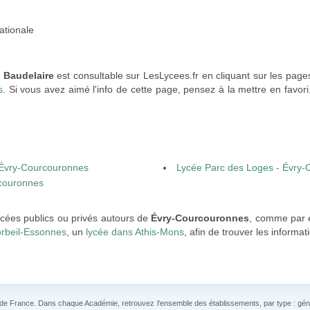
ationale
 Baudelaire
est consultable sur LesLycees.fr en cliquant sur les page
s
. Si vous avez aimé l'info de cette page, pensez à la mettre en favori
- Évry-Courcouronnes
Lycée Parc des Loges - Évry
couronnes
ycées publics ou privés autours de
Évry-Courcouronnes
, comme par 
orbeil-Essonnes
, un
lycée dans Athis-Mons
, afin de trouver les informa
 de France. Dans chaque Académie, retrouvez l'ensemble des établissements, par type : généra