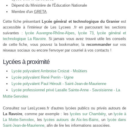
Dépend du Ministère de l'Éducation Nationale
Membre d'un
GRETA
Cette fiche présentant
Lycée général et technologique du Granier
est
accessible à l'intérieur de Les Lycees .fr en parcourant les sections
suivantes :
lycée Auvergne-Rhône-Alpes
,
lycée 73
,
lycée général et
technologique La Ravoire
. Si jamais vous avez trouvé utile les conseils
de cette fiche, vous pouvez la bookmarker, la
recommander
sur vos
réseaux sociaux ou encore l'envoyer par courriel à vos contacts !
Lycées à proximité
Lycée polyvalent Ambroise Croizat - Moûtiers
Lycée polyvalent René Perrin - Ugine
Lycée polyvalent Paul Héroult - Saint-Jean-de-Maurienne
Lycée professionnel privé Lasalle Sainte-Anne - Savoisienne - La
Motte-Servolex
Consultez sur LesLycees.fr d'autres lycées publics ou privés autours de
La Ravoire
, comme par exemple : les
lycées sur Chambéry
, un
lycée à
La Motte-Servolex
, les
lycées autours de Aix-les-Bains
, un
lycée dans
Saint-Jean-de-Maurienne
, afin de lire les informations associées.