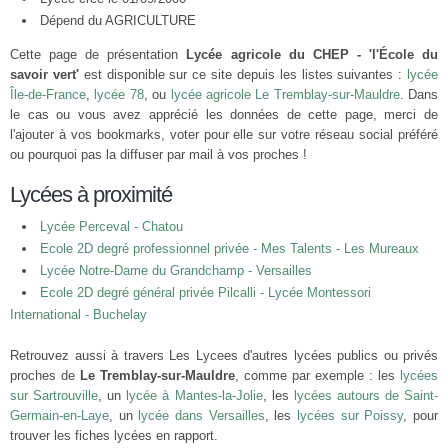
Dépend du AGRICULTURE
Cette page de présentation
Lycée agricole du CHEP - 'l'École du
savoir vert'
est disponible sur ce site depuis les listes suivantes :
lycée
Île-de-France
,
lycée 78
, ou
lycée agricole Le Tremblay-sur-Mauldre
. Dans
le cas ou vous avez apprécié les données de cette page, merci de
l'ajouter à vos bookmarks, voter pour elle sur votre réseau social préféré
ou pourquoi pas la diffuser par mail à vos proches !
Lycées à proximité
Lycée Perceval - Chatou
Ecole 2D degré professionnel privée - Mes Talents - Les Mureaux
Lycée Notre-Dame du Grandchamp - Versailles
Ecole 2D degré général privée Pilcalli - Lycée Montessori
International - Buchelay
Retrouvez aussi à travers Les Lycees d'autres lycées publics ou privés
proches de
Le Tremblay-sur-Mauldre
, comme par exemple : les
lycées
sur Sartrouville
, un
lycée à Mantes-la-Jolie
, les
lycées autours de Saint-
Germain-en-Laye
, un
lycée dans Versailles
, les
lycées sur Poissy
, pour
trouver les fiches lycées en rapport.