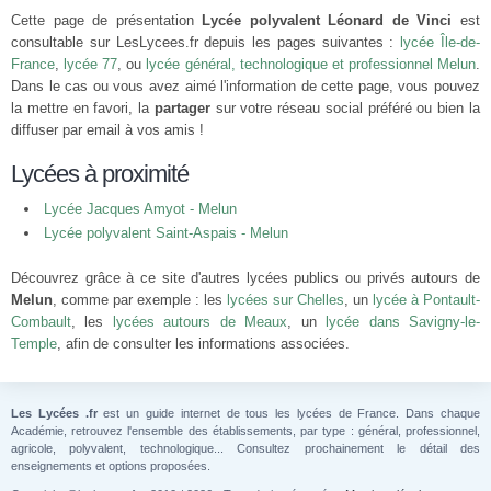
Cette page de présentation
Lycée polyvalent Léonard de Vinci
est
consultable sur LesLycees.fr depuis les pages suivantes :
lycée Île-de-
France
,
lycée 77
, ou
lycée général, technologique et professionnel Melun
.
Dans le cas ou vous avez aimé l'information de cette page, vous pouvez
la mettre en favori, la
partager
sur votre réseau social préféré ou bien la
diffuser par email à vos amis !
Lycées à proximité
Lycée Jacques Amyot - Melun
Lycée polyvalent Saint-Aspais - Melun
Découvrez grâce à ce site d'autres lycées publics ou privés autours de
Melun
, comme par exemple : les
lycées sur Chelles
, un
lycée à Pontault-
Combault
, les
lycées autours de Meaux
, un
lycée dans Savigny-le-
Temple
, afin de consulter les informations associées.
Les Lycées .fr
est un guide internet de tous les lycées de France. Dans chaque
Académie, retrouvez l'ensemble des établissements, par type : général, professionnel,
agricole, polyvalent, technologique... Consultez prochainement le détail des
enseignements et options proposées.