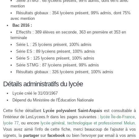
Série STMG : 68 lycéens présent, 99% admis, dont 66% avec
mention
Résultats globaux : 354 lycéens présent, 99% admis, dont 75%
avec mention
Bac 2016 :
Effectifs : 389 élèves en seconde, 363 en première et 353 en
terminale
Série L : 25 lycéens présent, 100% admis
Série ES : 89 lycéens présent, 100% admis
Série S : 125 lycéens présent, 100% admis
Série STMG : 87 lycéens présent, 99% admis
Résultats globaux : 326 lycéens présent, 100% admis
Détails administratifs du lycée
Lycée créé le 31/03/1967
Dépend du Ministère de l'Éducation Nationale
Cette fiche détaillant
Lycée polyvalent Saint-Aspais
est consultable à
l'intérieur de LesLycees.fr dans les pages suivantes :
lycée Île-de-France
,
lycée 77
, ou encore
lycée général, technologique et professionnel Melun
.
Vous avez aimé l'info de cette fiche, merci beaucoup de l'ajouter à vos
signets, la
partager
sur
facebook
ou bien l'envoyer par email à vos amis