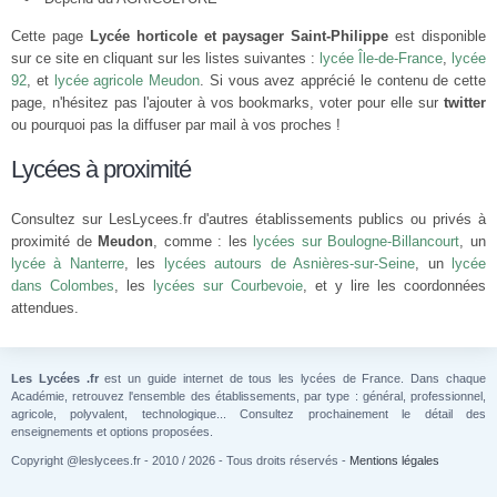
Cette page
Lycée horticole et paysager Saint-Philippe
est disponible
sur ce site en cliquant sur les listes suivantes :
lycée Île-de-France
,
lycée
92
, et
lycée agricole Meudon
. Si vous avez apprécié le contenu de cette
page, n'hésitez pas l'ajouter à vos bookmarks, voter pour elle sur
twitter
ou pourquoi pas la diffuser par mail à vos proches !
Lycées à proximité
Consultez sur LesLycees.fr d'autres établissements publics ou privés à
proximité de
Meudon
, comme : les
lycées sur Boulogne-Billancourt
, un
lycée à Nanterre
, les
lycées autours de Asnières-sur-Seine
, un
lycée
dans Colombes
, les
lycées sur Courbevoie
, et y lire les coordonnées
attendues.
Les Lycées .fr
est un guide internet de tous les lycées de France. Dans chaque
Académie, retrouvez l'ensemble des établissements, par type : général, professionnel,
agricole, polyvalent, technologique... Consultez prochainement le détail des
enseignements et options proposées.
Copyright @leslycees.fr - 2010 / 2026 - Tous droits réservés -
Mentions légales