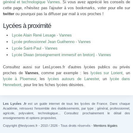
général et technologique Vannes
. Si vous avez apprécié les conseils de
cette page, n'hésitez pas l'ajouter à vos bookmarks, voter pour elle sur
twitter
ou pourquoi pas la diffuser par mail à vos proches !
Lycées à proximité
Lycée Alain René Lesage - Vannes
Lycée professionnel Jean Guéhenno - Vannes
Lycée Saint-Paul - Vannes
Lycée Diwan (enseignement immersif en breton) - Vannes
Consultez aussi sur LesLycees.fr d'autres lycées publics ou privés
proches de
Vannes
, comme par exemple : les
lycées sur Lorient
, un
lycée à Ploemeur
, les
lycées autours de Lanester
, un
lycée dans
Hennebont
, pour lire les fiches lycées désirées.
Les Lycées .fr
est un guide internet de tous les lycées de France. Dans chaque
Académie, retrouvez l'ensemble des établissements, par type : général, professionnel,
agricole, polyvalent, technologique... Consultez prochainement le détail des
enseignements et options proposées.
Copyright @leslycees.fr - 2010 / 2026 - Tous droits réservés -
Mentions légales