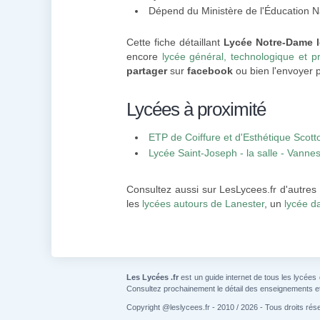
Dépend du Ministère de l'Éducation N
Cette fiche détaillant
Lycée Notre-Dame 
encore
lycée général, technologique et p
partager
sur
facebook
ou bien l'envoyer p
Lycées à proximité
ETP de Coiffure et d'Esthétique Scott
Lycée Saint-Joseph - la salle - Vanne
Consultez aussi sur LesLycees.fr d'autres
les
lycées autours de Lanester
, un
lycée d
Les Lycées .fr
est un guide internet de tous les lycées
Consultez prochainement le détail des enseignements e
Copyright @leslycees.fr - 2010 / 2026 - Tous droits rés