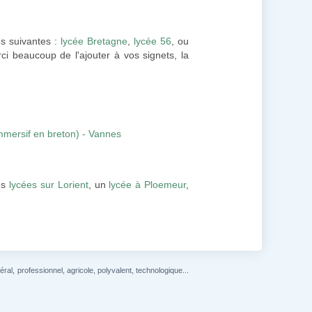
es suivantes :
lycée Bretagne
,
lycée 56
, ou
ci beaucoup de l'ajouter à vos signets, la
mersif en breton) - Vannes
es
lycées sur Lorient
, un
lycée à Ploemeur
,
l, professionnel, agricole, polyvalent, technologique...