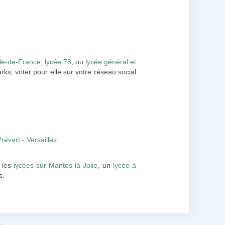
Île-de-France
,
lycée 78
, ou
lycée général et
rks, voter pour elle sur votre réseau social
évert - Versailles
 les
lycées sur Mantes-la-Jolie
, un
lycée à
s.